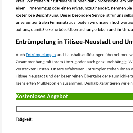
Preis. Wir stehen für zufriedene Kunden dank professionellem Servi
einen Firmenumzug oder einen Privatumzug handelt, nehmen Sie n
kostenlose Besichtigung. Dieser besondere Service ist für uns sel
unserem zentralen Firmensitz aus, bieten wir unseren hochwertig
auf uns, damit Sie keine böse Überraschung erleben und ihr Umzug e
Entrümpelung in Titisee-Neustadt und U
Auch
Entrümpelungen
und Haushaltsauflösungen übernehmen wir 
Zusammenhang mit Ihrem Umzug oder auch ganz unabhängig. Wir 
versteckter Kosten. Unsere erfahrenen Entrümpler stehen Ihnen v
Titisee-Neustadt und der besenreinen Übergabe der Räumlichkeiten 
lizensierten Mülldeponien zusammen. Deshalb garantieren wir ein
Kostenloses Angebot
Tätigkeit: