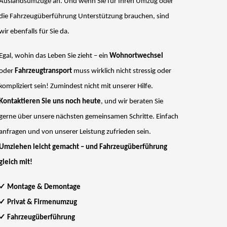
Auslandsumzüge an. Und wenn Sie für Ihren Umzug oder
die Fahrzeugüberführung Unterstützung brauchen, sind
wir ebenfalls für Sie da.
Egal, wohin das Leben Sie zieht – ein
Wohnortwechsel
oder
Fahrzeugtransport
muss wirklich nicht stressig oder
kompliziert sein! Zumindest nicht mit unserer Hilfe.
Kontaktieren Sie uns noch heute
, und wir beraten Sie
gerne über unsere nächsten gemeinsamen Schritte. Einfach
anfragen und von unserer Leistung zufrieden sein.
Umziehen leicht gemacht – und Fahrzeugüberführung
gleich mit!
✓
Montage & Demontage
✓
Privat & Firmenumzug
✓
Fahrzeugüberführung