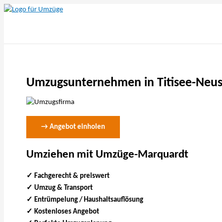
Zum
Inhalt
springen
Umzugsunternehmen in Titisee-Neu
→ Angebot einholen
Umziehen mit Umzüge-Marquardt
✓ Fachgerecht & preiswert
✓
Umzug & Transport
✓ Entrümpelung / Haushaltsauflösung
✓ Kostenloses Angebot