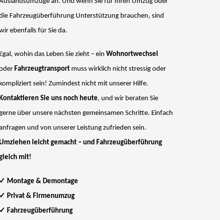
Auslandsumzüge an. Und wenn Sie für Ihren Umzug oder
die Fahrzeugüberführung Unterstützung brauchen, sind
wir ebenfalls für Sie da.
Egal, wohin das Leben Sie zieht – ein
Wohnortwechsel
oder
Fahrzeugtransport
muss wirklich nicht stressig oder
kompliziert sein! Zumindest nicht mit unserer Hilfe.
Kontaktieren Sie uns noch heute
, und wir beraten Sie
gerne über unsere nächsten gemeinsamen Schritte. Einfach
anfragen und von unserer Leistung zufrieden sein.
Umziehen leicht gemacht – und Fahrzeugüberführung
gleich mit!
✓
Montage & Demontage
✓
Privat & Firmenumzug
✓
Fahrzeugüberführung