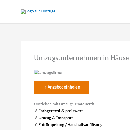
Zum
Inhalt
springen
Umzugsunternehmen in Häus
→ Angebot einholen
Umziehen mit Umzüge-Marquardt
✓ Fachgerecht & preiswert
✓
Umzug & Transport
✓ Entrümpelung / Haushaltsauflösung