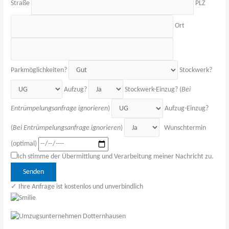
Straße
PLZ
Ort
Parkmöglichkeiten?
Stockwerk?
Aufzug?
Stockwerk-Einzug? (
Bei
Entrümpelungsanfrage ignorieren
)
Aufzug-Einzug?
(
Bei Entrümpelungsanfrage ignorieren
)
Wunschtermin
(optimal)
Ich stimme der Übermittlung und Verarbeitung meiner Nachricht zu.
Bitte 
✓ Ihre Anfrage ist kostenlos und unverbindlich