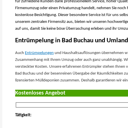
für zufriedene Kunden dank professionellem Service, hoher Qualitä
Firmenumzug oder einen Privatumzug handelt, nehmen Sie noch he
kostenlose Besichtigung. Dieser besondere Service ist für uns sel
unserem zentralen Firmensitz aus, bieten wir unseren hochwertig
auf uns, damit Sie keine böse Überraschung erleben und ihr Umzug e
Entrümpelung in Bad Buchau und Umland
Auch
Entrümpelungen
und Haushaltsauflösungen übernehmen wir 
Zusammenhang mit Ihrem Umzug oder auch ganz unabhängig. Wir 
versteckter Kosten. Unsere erfahrenen Entrümpler stehen Ihnen v
Bad Buchau und der besenreinen Übergabe der Räumlichkeiten zur S
lizensierten Mülldeponien zusammen. Deshalb garantieren wir ein
Kostenloses Angebot
Tätigkeit: