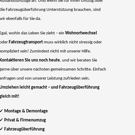
Auslandsumzüge an. Und wenn Sie für Ihren Umzug oder
die Fahrzeugüberführung Unterstützung brauchen, sind
wir ebenfalls für Sie da.
Egal, wohin das Leben Sie zieht – ein
Wohnortwechsel
oder
Fahrzeugtransport
muss wirklich nicht stressig oder
kompliziert sein! Zumindest nicht mit unserer Hilfe.
Kontaktieren Sie uns noch heute
, und wir beraten Sie
gerne über unsere nächsten gemeinsamen Schritte. Einfach
anfragen und von unserer Leistung zufrieden sein.
Umziehen leicht gemacht – und Fahrzeugüberführung
gleich mit!
✓
Montage & Demontage
✓
Privat & Firmenumzug
✓
Fahrzeugüberführung